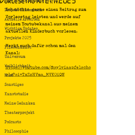
Vorlesetag am 21.11.2025
Sylvia Apfelschorle privat
Ich möchte  gerne einen Beitrag zum 
Projekt Kinderbuch
Vorlesetag leisten und werde auf 
Aktuelle Arbeiten
meinem Youtubekanal aus meinem 
Wichtige Updates
aktuellen Kinderbuch vorlesen. 
Projekte 2025
Merkt euch dafür schon mal den 
Fliesenkunst
Kanal: 
Universum
Weiblichkeit
https://youtube.com/@sylviaapfelscho
rle?si=TxZzHVma_MVK0iQN
Mond
Sonstiges
Kunststudie
Meine Gedanken
Theaterprojekt
Podcasts
Philosophie