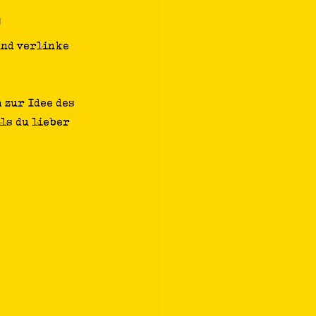
5
und verlinke 
 zur Idee des 
ls du lieber 