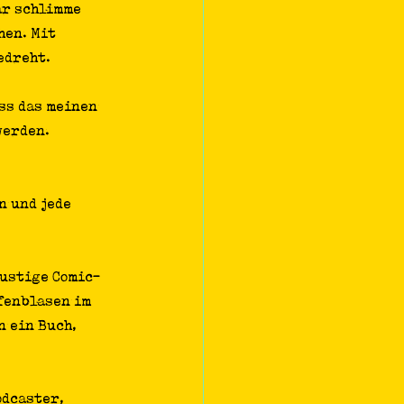
ar schlimme 
hen. Mit 
edreht.
ss das meinen 
werden.
n und jede 
lustige Comic-
fenblasen im 
 ein Buch, 
odcaster, 