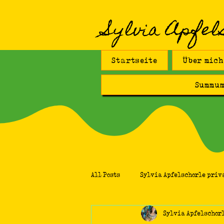
Sylvia Apfel
Startseite
Über mich
Summum
All Posts
Sylvia Apfelschorle priv
Sylvia Apfelschor
Fliesenkunst
Universum