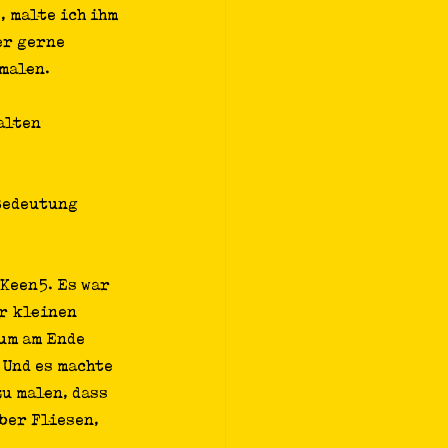
 malte ich ihm 
er gerne 
 malen.
alten 
Bedeutung 
Keen5. Es war 
r kleinen 
um am Ende 
Und es machte 
u malen, dass 
ber Fliesen, 