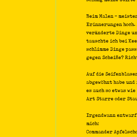
Beim Malen - meiste
Erinnerungen hoch. 
veränderte Dinge un
tauschte ich bei Ke
schlimme Dinge passi
gegen Scheiße? Richt
Auf die Seifenblase
abgewöhnt habe und i
es auch so etwas wie
Art Starre oder Sta
Irgendwann entwarf 
mich:
Commander Apfelsch