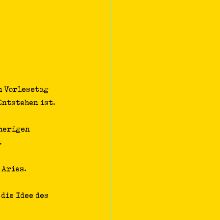
m Vorlesetag 
Entstehen ist.
herigen 
.
 Aries.
die Idee des 