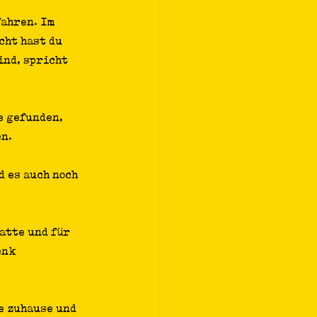
ahren. Im 
ht hast du 
ind, spricht 
e gefunden, 
en.
d es auch noch 
atte und für 
enk 
e zuhause und 