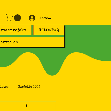
Anmelden
artenprojekt
Hilfe/FAQ
ortfolio
dates
Projekte 2025
ine Gedanken