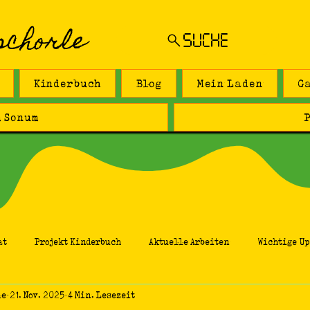
schorle
SUCHE
Kinderbuch
Blog
Mein Laden
G
 Sonum
P
at
Projekt Kinderbuch
Aktuelle Arbeiten
Wichtige Up
le
21. Nov. 2025
4 Min. Lesezeit
Weiblichkeit
Mond
Sonstiges
Kunststudie
Me