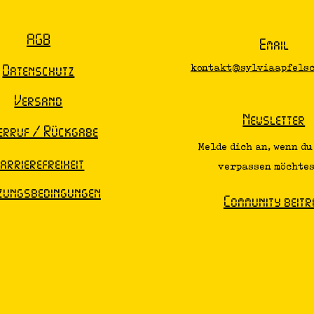
AGB
Email
Datenschutz
kontakt@sylviaapfelsc
Versand
Newsletter
erruf / Rückgabe
Melde dich an, wenn du
arrierefreiheit
verpassen möchtest
zungsbedingungen
Community beitr