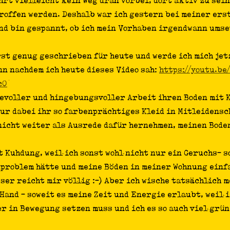
rt vielleicht kein Weg dran vorbei, dort aktiv zu sein,
offen werden. Deshalb war ich gestern bei meiner ers
d bin gespannt, ob ich mein Vorhaben irgendwann umse
rst genug geschrieben für heute und werde ich mich jet
n nachdem ich heute dieses Video sah: 
https://youtu.be
c0
hevoller und hingebungsvoller Arbeit ihren Boden mit 
ur dabei ihr so farbenprächtiges Kleid in Mitleidensch
nicht weiter als Ausrede dafür hernehmen, meinen Boden
 Kuhdung, weil ich sonst wohl nicht nur ein Geruchs- s
problem hätte und meine Böden in meiner Wohnung einfa
ser reicht mir völlig :-) Aber ich wische tatsächlich m
Hand - soweit es meine Zeit und Energie erlaubt, weil i
r in Bewegung setzen muss und ich es so auch viel grün