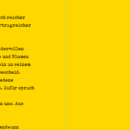
ich reicher 
ertragreicher 
ndervollen 
e und Blumen 
ein an seinem 
Bescheid. 
iedene 
. 
Dafür sprach 
n uns. Aus 
gendwann 