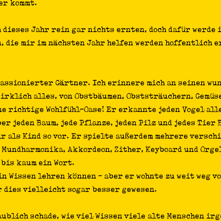
er kommt. 
 dieses Jahr rein gar nichts ernten, doch dafür werde 
, die mir im nächsten Jahr helfen werden hoffentlich 
 passionierter Gärtner. Ich erinnere mich an seinen wu
wirklich alles, von Obstbäumen, Obststräuchern, Gemüs
ne richtige Wohlfühl-Oase! Er erkannte jeden Vogel all
er jeden Baum, jede Pflanze, jeden Pilz und jedes Tier 
r als Kind so vor. Er spielte außerdem mehrere versch
Mundharmonika, Akkordeon, Zither, Keyboard und Orgel
 bis kaum ein Wort.
in Wissen lehren können - aber er wohnte zu weit weg vo
 dies vielleicht sogar besser gewesen. 
aublich schade, wie viel Wissen viele alte Menschen ir