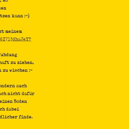
 wo 
ten 
tzen kann :-)
zt meinem 
/6I7l3dhaJeY?
Kuhdung 
aft zu ziehen, 
 zu wischen :-
ondern auch 
ch nicht dafür 
einen Boden 
ch dabei 
dlicher finde. 