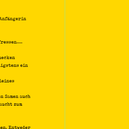
-Anfängerin 
ressen....
necken 
nigstens ein 
leines 
en Samen auch 
aucht zum 
zen. Entweder 