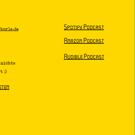
Spotify Podcast
horle.de
Amazon Podcast
Audible Podcast
 nichts
 :)
eten