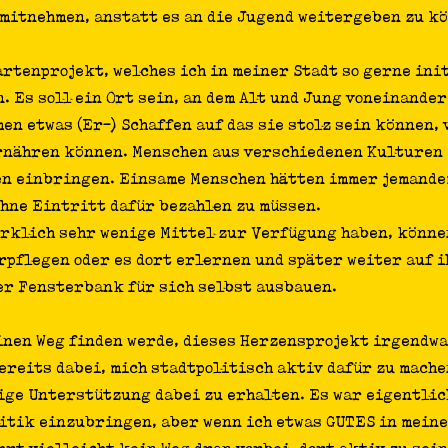
 mitnehmen, anstatt es an die Jugend weitergeben zu kö
rtenprojekt, welches ich in meiner Stadt so gerne init
. Es soll ein Ort sein, an dem Alt und Jung voneinander
n etwas (Er-) Schaffen auf das sie stolz sein können, v
rnähren können. Menschen aus verschiedenen Kulturen 
en einbringen. Einsame Menschen hätten immer jemande
hne Eintritt dafür bezahlen zu müssen. 
irklich sehr wenige Mittel zur Verfügung haben, können
rpflegen oder es dort erlernen und später weiter auf i
er Fensterbank für sich selbst ausbauen. 
 einen Weg finden werde, dieses Herzensprojekt irgendw
ereits dabei, mich stadtpolitisch aktiv dafür zu mache
ige Unterstützung dabei zu erhalten. Es war eigentlich
litik einzubringen, aber wenn ich etwas GUTES in meine