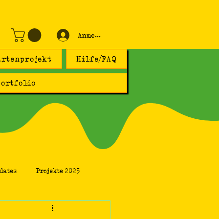
Anmelden
artenprojekt
Hilfe/FAQ
ortfolio
dates
Projekte 2025
ine Gedanken