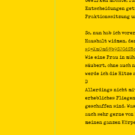
bewirken möchte, füh
Entscheidungen getr
Fraktionssitzung un
So, nun hab ich vore
Haushalt widmen, den
si=Xm0m68b9S2GdSB
Wie eine Frau in mü
säubert, ohne auch n
werde ich die Hitze 
D 
Allerdings nicht mit
erhebliches Fliegen
geschaffen sind. Was
auch sehr gerne von 
meinen ganzen Körpe