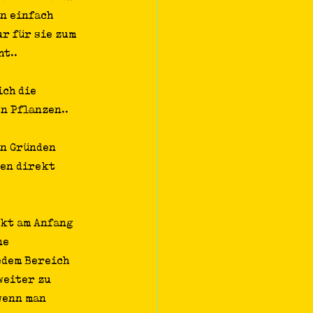
n einfach 
r für sie zum 
t.. 
ch die 
n Pflanzen..
n Gründen 
en direkt 
ekt am Anfang 
ne 
edem Bereich 
weiter zu 
wenn man 