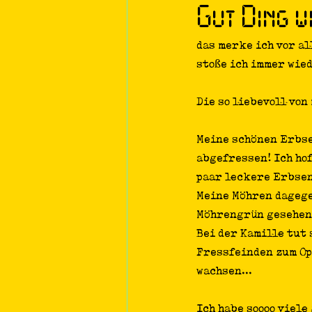
Gut Ding w
Theaterprojekt
Podcasts
das merke ich vor a
stoße ich immer wied
Die so liebevoll von
Meine schönen Erbsen
abgefressen! Ich hof
paar leckere Erbsen
Meine Möhren dagege
Möhrengrün gesehen 
Bei der Kamille tut 
Fressfeinden zum Opf
wachsen... 
Ich habe soooo viele