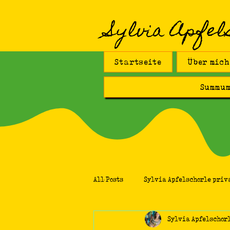
Sylvia Apfel
Startseite
Über mich
Summum
All Posts
Sylvia Apfelschorle priv
Sylvia Apfelschor
Fliesenkunst
Universum