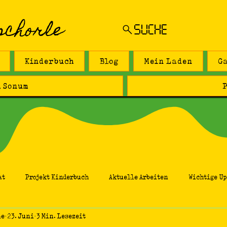
schorle
SUCHE
Kinderbuch
Blog
Mein Laden
G
 Sonum
P
at
Projekt Kinderbuch
Aktuelle Arbeiten
Wichtige Up
le
23. Juni
3 Min. Lesezeit
Weiblichkeit
Mond
Sonstiges
Kunststudie
Me