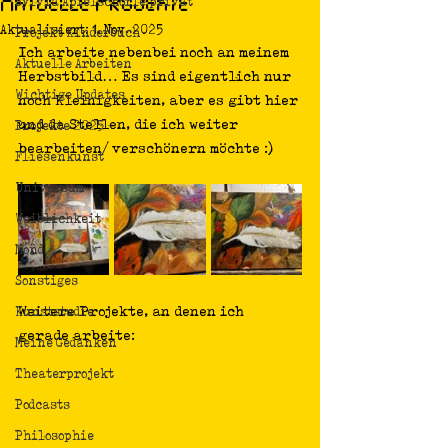
Aktuelle Projekte
Sylvia Apfelschorle privat
Aktualisiert:
1. Nov. 2025
Projekt Kinderbuch
Ich arbeite nebenbei noch an meinem 
Aktuelle Arbeiten
Herbstbild… Es sind eigentlich nur 
Wichtige Updates
noch Kleinigkeiten, aber es gibt hier 
und da Stellen, die ich weiter 
Projekte 2025
bearbeiten/ verschönern möchte :)
Fliesenkunst
Universum
Weiblichkeit
Mond
Sonstiges
Weitere Projekte, an denen ich 
Kunststudie
gerade arbeite:
Meine Gedanken
Theaterprojekt
Podcasts
Philosophie