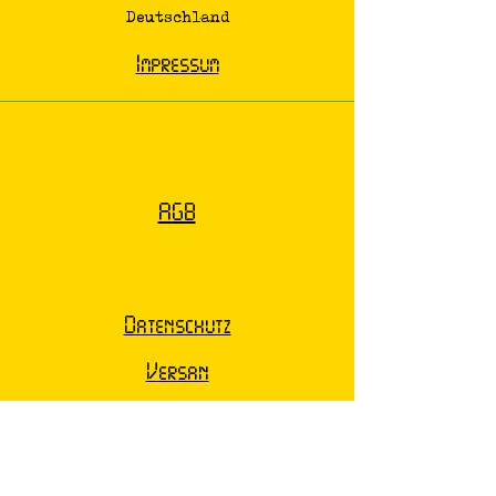
Deutschland
Impressum
AGB
Datenschutz
Versan
d
Widerruf /
Rückgabe