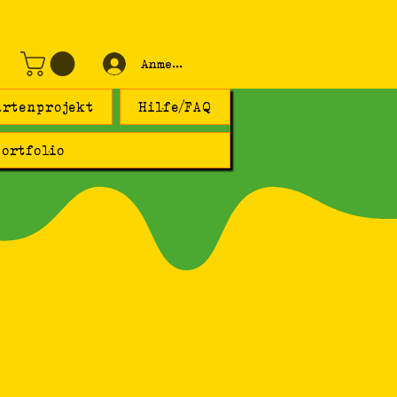
Anmelden
artenprojekt
Hilfe/FAQ
ortfolio