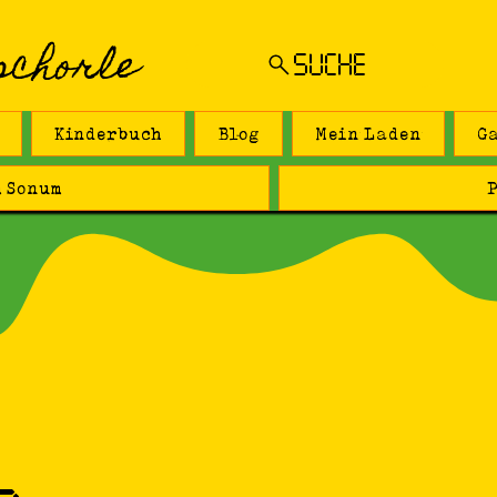
schorle
SUCHE
Kinderbuch
Blog
Mein Laden
G
 Sonum
P