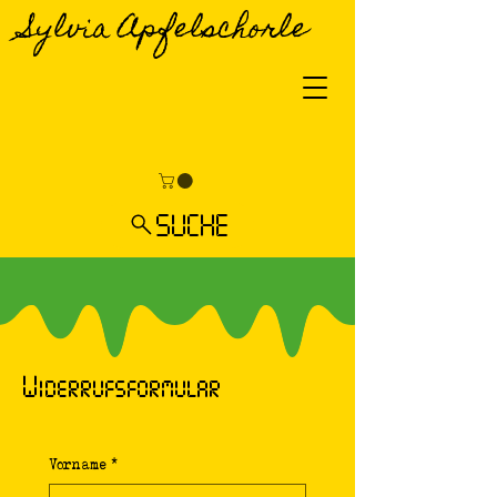
Sylvia Apfelschorle
SUCHE
Widerrufsformular
Vorname
*