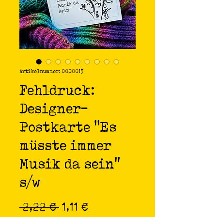
Artikelnummer: 0000015
Fehldruck:
Designer-
Postkarte "Es
müsste immer
Musik da sein"
s/w
Standardpreis
Sale-
 2,22 € 
1,11 €