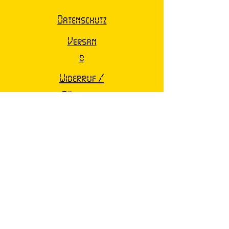
Datenschutz
Versan
d
Widerruf /
Rückgabe
Barrierefreiheit
Nutzungsbeding
ungen
Email