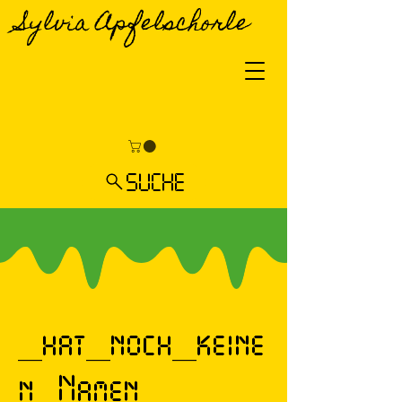
Sylvia Apfelschorle
SUCHE
_hat_noch_keine
n_Namen