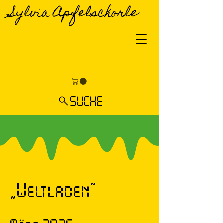
Sylvia Apfelschorle
SUCHE
„Weltladen“