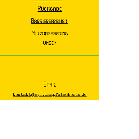
Rückgabe
Barrierefreiheit
Nutzungsbeding
ungen
Email
kontakt@sylviaapfelschorle.de
Newsletter
Melde dich an, wenn du nichts
verpassen möchtest :)